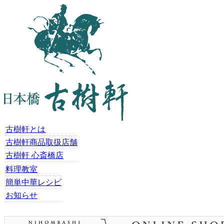
古樹軒とは
古樹軒商品取扱店舗
古樹軒 心斎橋店
料理教室
簡単中華レシピ
お知らせ