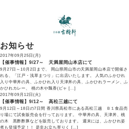
お知らせ
2017年09月25日(月)
【催事情報】9/27～ 天満屋岡山本店にて
9月27日～10月2日まで、 岡山県岡山市の天満屋岡山本店で開催さ
れる、「江戸・浅草まつり」に出店いたします。 人気のふかひれ
入り中華丼の具、ふかひれ入り天津丼の具、ふかひれラーメン、ふ
かひれカレー、 桃の木や飄香(ピャ […]
2017年09月12日(火)
【催事情報】9/12～ 高松三越にて
9月12日～18日の7日間 香川県高松市にある高松三越 Ｂ１食品売
り場にて試食販売会を行っております。 中華丼の具、天津丼、桃
の木 黒酢酢豚などを販売しております。 週末には、ふかひれ姿
煮も登場予定！！ 是非お立ち寄りく […]